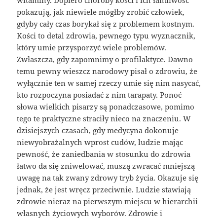
witaminy. Dopiero choroby kości i ich łamliwość
pokazują, jak niewiele mógłby zrobić człowiek,
gdyby cały czas borykał się z problemem kostnym.
Kości to detal zdrowia, pewnego typu wyznacznik,
który umie przysporzyć wiele problemów.
Zwłaszcza, gdy zapomnimy o profilaktyce. Dawno
temu pewny wieszcz narodowy pisał o zdrowiu, że
wyłącznie ten w samej rzeczy umie się nim nasycać,
kto rozpoczyna posiadać z nim tarapaty. Ponoć
słowa wielkich pisarzy są ponadczasowe, pomimo
tego te praktyczne straciły nieco na znaczeniu. W
dzisiejszych czasach, gdy medycyna dokonuje
niewyobrażalnych wprost cudów, ludzie mając
pewność, że zaniedbania w stosunku do zdrowia
łatwo da się zniwelować, muszą zwracać mniejszą
uwagę na tak zwany zdrowy tryb życia. Okazuje się
jednak, że jest wręcz przeciwnie. Ludzie stawiają
zdrowie nieraz na pierwszym miejscu w hierarchii
własnych życiowych wyborów. Zdrowie i